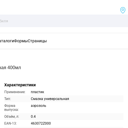
аталоги
Формы
Страницы
ная 400мл
Характеристики
Применение:
пластик
Тип:
Смазка универсальная
Форма
аэрозоль
выпуска:
Объём, л:
0.4
EAN-13:
463072Z000