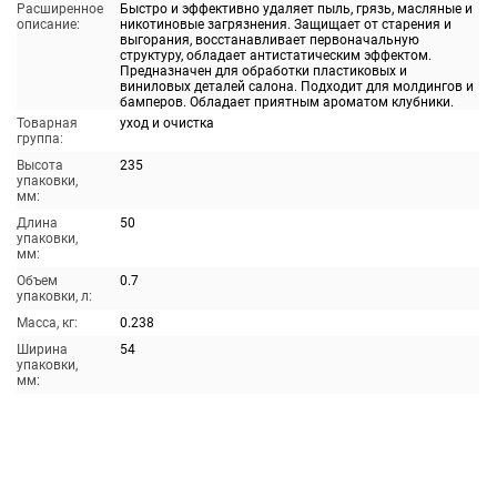
Расширенное
Быстро и эффективно удаляет пыль, грязь, масляные и
описание:
никотиновые загрязнения. Защищает от старения и
выгорания, восстанавливает первоначальную
структуру, обладает антистатическим эффектом.
Предназначен для обработки пластиковых и
виниловых деталей салона. Подходит для молдингов и
бамперов. Обладает приятным ароматом клубники.
Товарная
уход и очистка
группа:
Высота
235
упаковки,
мм:
Длина
50
упаковки,
мм:
Объем
0.7
упаковки, л:
Масса, кг:
0.238
Ширина
54
упаковки,
мм: