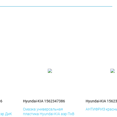
86
Hyundai-KIA 1562347386
Hyundai-KIA 1562
я
Смазка универсальная
АНТИФРИЗ красны
аэр ДиК
пластика Hyundai-KIA аэр ПхВ