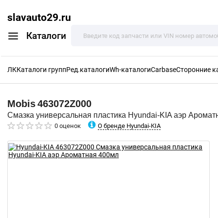
slavauto29.ru
Каталоги
ЛК
Каталоги групп
Ред.каталоги
Wh-каталоги
Carbase
Сторонние к
Mobis
463072Z000
Смазка универсальная пластика Hyundai-KIA аэр Аромат
О бренде Hyundai-KIA
0 оценок