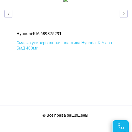
Hyundai-KIA 689375291
Hyu
Смазка универсальная пластика Hyundai-KIA аэр
Сма
БмД 400мл
ДиК
© Все права защищены.