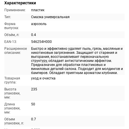
Характеристики
Применение:
пластик
Тип:
Смазка универсальная
Форма
аэрозоль
выпуска:
Объём, л:
0.4
EAN-13:
546254H000
Расширенное
Быстро и эффективно удаляет пыль, грязь, масляные и
описание:
никотиновые загрязнения. Защищает от старения и
выгорания, восстанавливает первоначальную
структуру, обладает антистатическим эффектом.
Предназначен для обработки пластиковых и
виниловых деталей салона. Подходит для молдингов и
бамперов. Обладает приятным ароматом клубники.
Товарная
уход и очистка
группа:
Высота
235
упаковки,
мм:
Длина
50
упаковки,
мм:
Объем
0.7
упаковки, л: