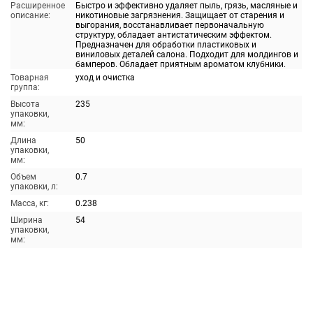
Расширенное
Быстро и эффективно удаляет пыль, грязь, масляные и
описание:
никотиновые загрязнения. Защищает от старения и
выгорания, восстанавливает первоначальную
структуру, обладает антистатическим эффектом.
Предназначен для обработки пластиковых и
виниловых деталей салона. Подходит для молдингов и
бамперов. Обладает приятным ароматом клубники.
Товарная
уход и очистка
группа:
Высота
235
упаковки,
мм:
Длина
50
упаковки,
мм:
Объем
0.7
упаковки, л:
Масса, кг:
0.238
Ширина
54
упаковки,
мм: