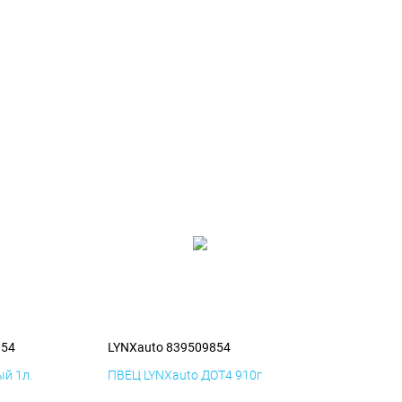
854
LYNXauto 839509854
й 1л.
ПВЕЦ LYNXauto ДОТ4 910г