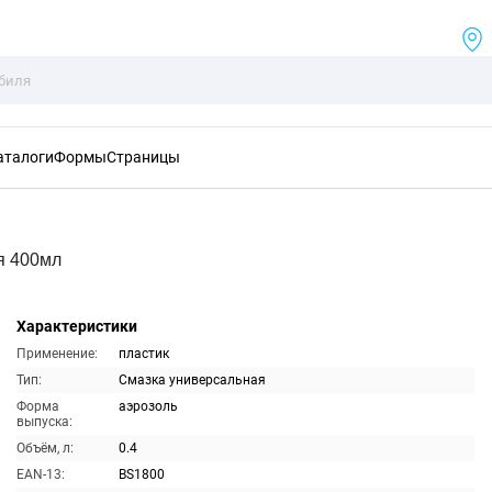
аталоги
Формы
Страницы
я 400мл
Характеристики
Применение:
пластик
Тип:
Смазка универсальная
Форма
аэрозоль
выпуска:
Объём, л:
0.4
EAN-13:
BS1800