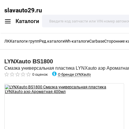
slavauto29.ru
Каталоги
ЛК
Каталоги групп
Ред.каталоги
Wh-каталоги
Carbase
Сторонние к
LYNXauto
BS1800
Смазка универсальная пластика LYNXauto аэр Ароматна
О бренде LYNXauto
0 оценок