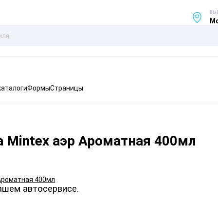
ВЫ
Мо
каталоги
Формы
Страницы
 Mintex аэр Ароматная 400мл
ашем автосервисе.