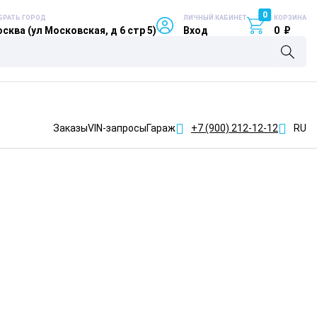
0
БРАТЬ ГОРОД
ЛИЧНЫЙ КАБИНЕТ
КОРЗИНА
сква (ул Московская, д 6 стр 5)
Вход
0
₽
Заказы
VIN-запросы
Гараж
+7 (900)
212-12-12
RU