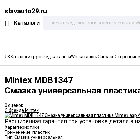
slavauto29.ru
Каталоги
ЛК
Каталоги групп
Ред.каталоги
Wh-каталоги
Carbase
Сторонние 
Mintex
MDB1347
Смазка универсальная пластика
0 оценок
О бренде Mintex
Расширенная гарантия при установке детали в н
Характеристики
Применение:
пластик
Тип:
Смазка универсальная